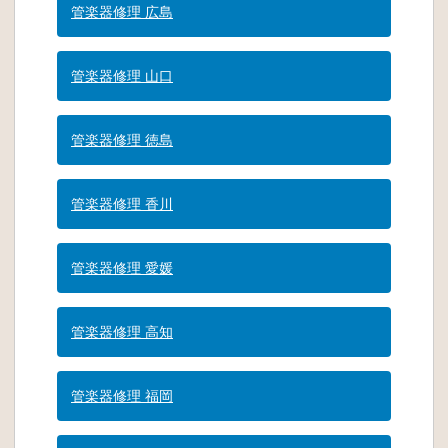
管楽器修理 広島
管楽器修理 山口
管楽器修理 徳島
管楽器修理 香川
管楽器修理 愛媛
管楽器修理 高知
管楽器修理 福岡