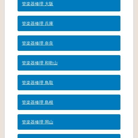
管楽器修理 大阪
管楽器修理 兵庫
管楽器修理 奈良
管楽器修理 和歌山
管楽器修理 鳥取
管楽器修理 島根
管楽器修理 岡山