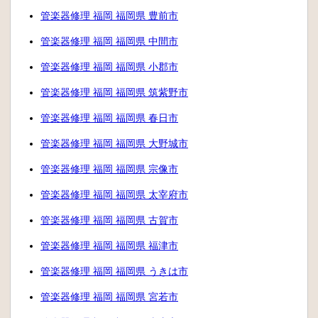
管楽器修理 福岡 福岡県 豊前市
管楽器修理 福岡 福岡県 中間市
管楽器修理 福岡 福岡県 小郡市
管楽器修理 福岡 福岡県 筑紫野市
管楽器修理 福岡 福岡県 春日市
管楽器修理 福岡 福岡県 大野城市
管楽器修理 福岡 福岡県 宗像市
管楽器修理 福岡 福岡県 太宰府市
管楽器修理 福岡 福岡県 古賀市
管楽器修理 福岡 福岡県 福津市
管楽器修理 福岡 福岡県 うきは市
管楽器修理 福岡 福岡県 宮若市