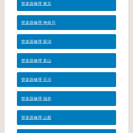
管楽器修理 東京
管楽器修理 神奈川
管楽器修理 新潟
管楽器修理 富山
管楽器修理 石川
管楽器修理 福井
管楽器修理 山梨