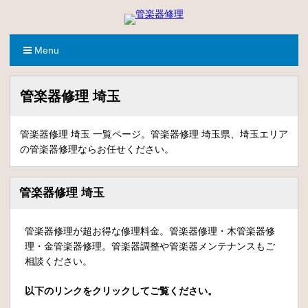
Menu
管楽器修理 埼玉
管楽器修理 埼玉 一覧ページ。管楽器修理 埼玉県、埼玉エリア
の管楽器修理ならお任せください。
管楽器修理 埼玉
管楽器修理が超お得な修理料金。管楽器修理・木管楽器修
理・金管楽器修理。管楽器調整や管楽器メンテナンスもご
相談ください。
以下のリンクをクリックしてご覧ください。