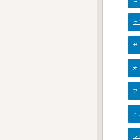
ク
サ
オ
フ
ト
フ