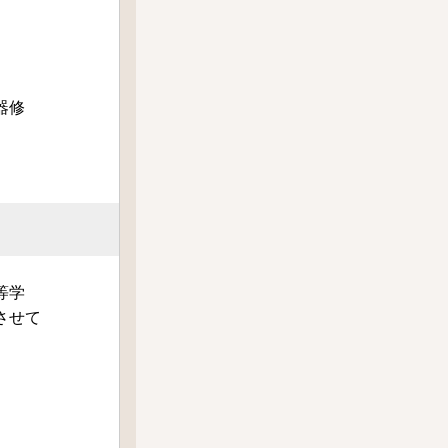
器修
等学
させて