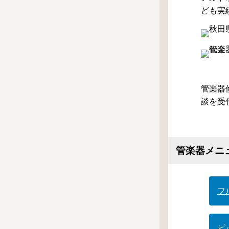
ども実
管楽器
談を受
管楽器メニ
フ
ピ