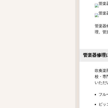
管楽器
理。管
管楽器修理
吹奏楽
校・専
いただ
フル
ピッ